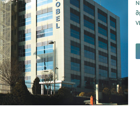
N
მ
V